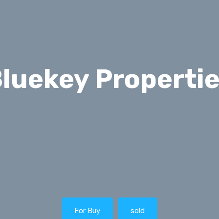
luekey Properti
For Buy
sold