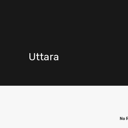
Uttara
No 