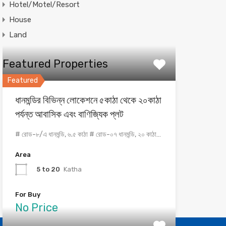
Hotel/Motel/Resort
House
Land
Featured Properties
Featured
ধানমন্ডির বিভিন্ন লোকেশনে ৫কাঠা থেকে ২০কাঠা
পর্যন্ত আবাসিক এবং বাণিজ্যিক প্লট
# রোড-৮/এ ধানমন্ডি, ৬.৫ কাঠা # রোড-০৭ ধানমন্ডি, ২০ কাঠা…
Area
5 to 20
Katha
For Buy
No Price