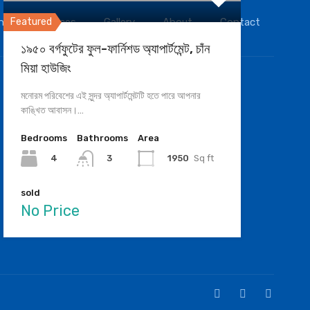
Featured
nt
Services
Gallery
About
Contact
১৯৫০ বর্গফুটের ফুল-ফার্নিশড অ্যাপার্টমেন্ট, চাঁন
মিয়া হাউজিং
মনোরম পরিবেশের এই সুন্দর অ্যাপার্টমেন্টটি হতে পারে আপনার
কাঙ্খিত আবাসন।…
Bedrooms
Bathrooms
Area
4
1950
Sq ft
3
sold
No Price