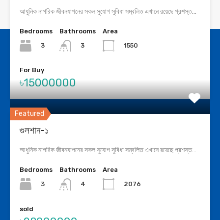
আধুনিক নাগরিক জীবনযাপনের সকল সুযোগ সুবিধা সম্বলিত এখানে রয়েছে প্রশস্ত…
Bedrooms
Bathrooms
Area
3
1550
3
Home
Add Property
Properties
Requirement
Services
Gallery
For Buy
About
Contact
৳15000000
Featured
Office Address :
গুলশান-১
আধুনিক নাগরিক জীবনযাপনের সকল সুযোগ সুবিধা সম্বলিত এখানে রয়েছে প্রশস্ত…
Tri Space Ophellia,Flat#4C, Plot#120, Road#1,
Block#F, Banani, Dhaka, Bangladesh, 1213
Bedrooms
Bathrooms
Area
9:00 am - 6:00 pm
3
2076
4
01713391856
sold