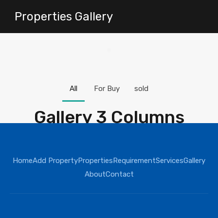
Properties Gallery
All
For Buy
sold
Gallery 3 Columns
Home
Add Property
Properties
Requirement
Services
Gallery
মনসুরাবাদ
About
Contact
বসুন্ধরা ব্লক-C